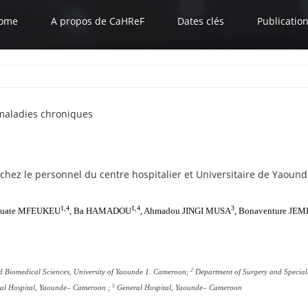
ome
A propos de CaHReF
Dates clés
Publicatio
 maladies chroniques
 chez le personnel du centre hospitalier et Universitaire de Yaoun
1,4
1,4
3
 Kuate MFEUKEU
, Ba HAMADOU
, Ahmadou JINGI MUSA
, Bonaventure JE
2
nd Biomedical Sciences, University of Yaounde 1. Cameroon;
Department of Surgery and Specialt
5
al Hospital, Yaounde– Cameroon ;
General Hospital, Yaounde– Cameroon