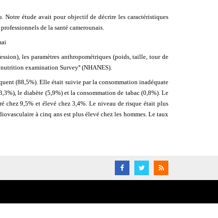
 Notre étude avait pour objectif de décrire les caractéristiques
 professionnels de la santé camerounais.
mai
ssion), les paramètres anthropométriques (poids, taille, tour de
 and nutrition examination Surveyꞌꞌ (NHANES).
réquent (88,5%). Elle était suivie par la consommation inadéquate
23,3%), le diabète (5,9%) et la consommation de tabac (0,8%). Le
éré chez 9,5% et élevé chez 3,4%. Le niveau de risque était plus
diovasculaire à cinq ans est plus élevé chez les hommes. Le taux