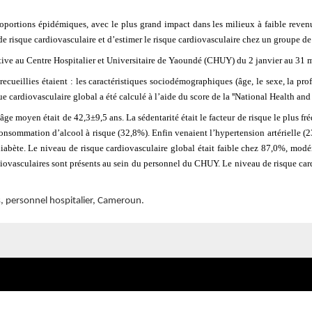
oportions épidémiques, avec le plus grand impact dans les milieux à faible revenu.
e risque cardiovasculaire et d’estimer le risque cardiovasculaire chez un groupe de
ive au Centre Hospitalier et Universitaire de Yaoundé (CHUY) du 2 janvier au 31 
ueillies étaient : les caractéristiques sociodémographiques (âge, le sexe, la profe
isque cardiovasculaire global a été calculé à l’aide du score de la ꞌꞌNational Health
ge moyen était de 42,3±9,5 ans. La sédentarité était le facteur de risque le plus f
consommation d’alcool à risque (32,8%). Enfin venaient l’hypertension artérielle (
diabète. Le niveau de risque cardiovasculaire global était faible chez 87,0%, mod
rdiovasculaires sont présents au sein du personnel du CHUY. Le niveau de risque car
s, personnel hospitalier, Cameroun.