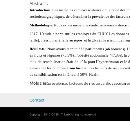
Abstract :
Introduction.
Les maladies cardiovasculaires ont atteint des pr
sociodémographiques, de déterminer la prévalence des facteurs d
Méthodologie.
Nous avons mené une étude transversale descript
2017. L’étude a porté sur les employés du CHUY. Les données rec
taille), pression artérielle au repos, et la glycémie à jeun. Le r
Résultats
: Nous avons recruté 253 participants (46 hommes). L’â
en fruits et légumes (75,5%), l’obésité abdominale (47,8%), la 
taux de sensibilisation était de 40% pour l’hypertension et le 
élevé chez les hommes.
Conclusion
: Les facteurs de risque ca
de sensibilisation est inférieur à 50%. Health.
Mots clés:
prévalence, facteurs de risque cardiovasculaire
Contact
Copyright 2017 OPEN-IT Sarl· All rights reserved