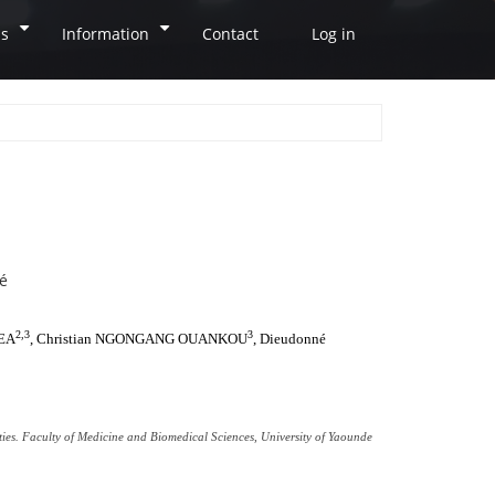
ns
Information
Contact
Log in
+
+
dé
2,3
3
MEA
, Christian NGONGANG OUANKOU
, Dieudonné
ies. Faculty of Medicine and Biomedical Sciences, University of Yaounde