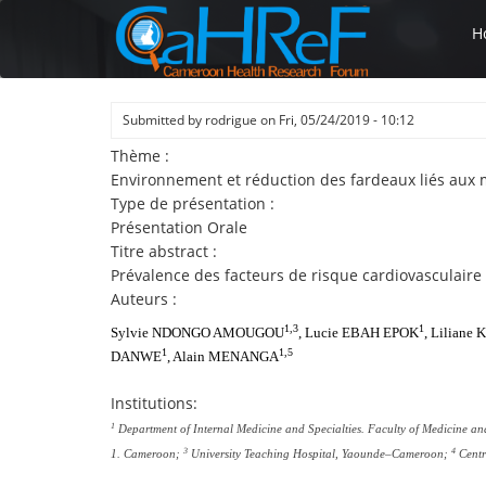
Skip
H
to
main
content
Submitted by
rodrigue
on
Fri, 05/24/2019 - 10:12
Thème :
Environnement et réduction des fardeaux liés aux
Type de présentation :
Présentation Orale
Titre abstract :
Prévalence des facteurs de risque cardiovasculaire
Auteurs :
1,3
1
Sylvie NDONGO AMOUGOU
, Lucie EBAH EPOK
, Liliane
1
1,5
DANWE
, Alain MENANGA
Institutions:
1
Department of Internal Medicine and Specialties. Faculty of Medicine a
3
4
1. Cameroon;
University Teaching Hospital, Yaounde–Cameroon;
Centr